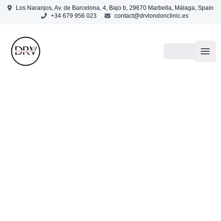
Los Naranjos, Av. de Barcelona, 4, Bajo b, 29670 Marbella, Málaga, Spain
+34 679 956 023
contact@drvlondonclinic.es
DRV
Open
Cirugía Estética
Rinoplastia
Lifting Facial